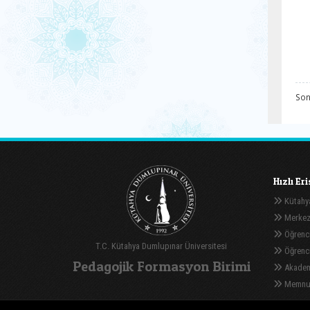
Son
Hızlı Er
Kütahya
Merkez
Öğrenci
T.C. Kütahya Dumlupınar Üniversitesi
Öğrenci 
Pedagojik Formasyon Birimi
Akadem
Memnuni