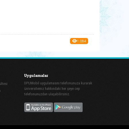
1.084
Uygulamalar
DPUMobil uygulamasını telefonunuza kurarak
ltesi
üniversitemiz hakkındaki her şeye cep
m
telefonunuzdan ulaşabilirsiniz.