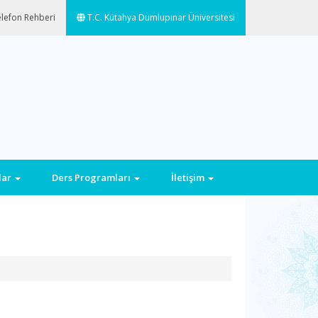
lefon Rehberi
T.C. Kütahya Dumlupınar Üniversitesi
lar
Ders Programları
İletişim