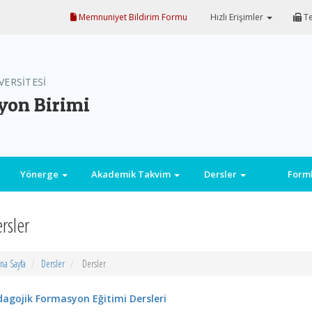
Memnuniyet Bildirim Formu
Hızlı Erişimler
Te
VERSİTESİ
yon Birimi
Yönerge
Akademik Takvim
Dersler
Form
rsler
na Sayfa
Dersler
Dersler
dagojik Formasyon Eğitimi Dersleri