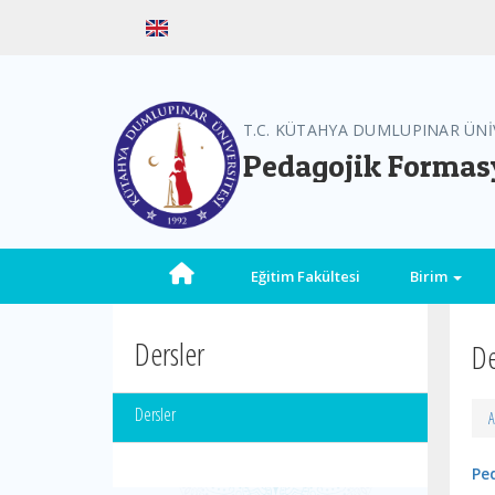
T.C. KÜTAHYA DUMLUPINAR ÜNİ
Pedagojik Formas
Eğitim Fakültesi
Birim
Dersler
De
Dersler
A
Pe