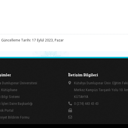
 Güncelleme Tarihi: 17 Eylül 2023, Pazar
işimler
İletişim Bilgileri
 Dumlupınar Üniversitesi
Kütahya Dumlupınar Üniv. Eğitim Fakü
 Kütüphane
Merkez Kampüs Tavşanlı Yolu 10. k
 Bilgi Sistemi
KÜTAHYA
İşleri Daire Başkanlığı
0 (274) 443 43 43
ik Portal
yet Bildirim Formu